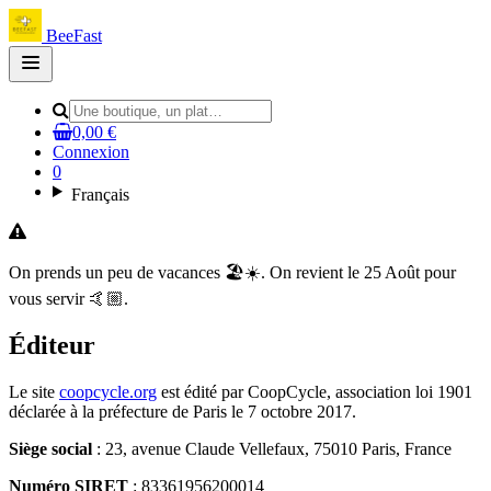
BeeFast
Open
main
menu
0,00 €
Connexion
0
Français
On prends un peu de vacances 🏖️☀️. On revient le 25 Août pour
vous servir 🤙🏼.
Éditeur
Le site
coopcycle.org
est édité par CoopCycle, association loi 1901
déclarée à la préfecture de Paris le 7 octobre 2017.
Siège social
: 23, avenue Claude Vellefaux, 75010 Paris, France
Numéro SIRET
: 83361956200014