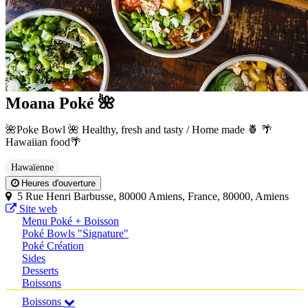
Moana Poké 🌺
🌺Poke Bowl 🌺 Healthy, fresh and tasty / Home made 🍍 🌴
Hawaiian food🌴
Hawaïenne
Heures d'ouverture
5 Rue Henri Barbusse, 80000 Amiens, France, 80000, Amiens
Site web
Menu Poké + Boisson
Poké Bowls "Signature"
Poké Création
Sides
Desserts
Boissons
Boissons