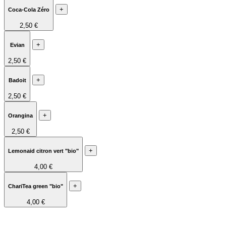
+
Coca-Cola Zéro
2,50 €
+
Evian
2,50 €
+
Badoit
2,50 €
+
Orangina
2,50 €
+
Lemonaid citron vert "bio"
4,00 €
+
ChariTea green "bio"
4,00 €