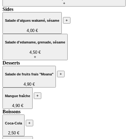
+
Sides
+
Salade d'algues wakamé, sésame
4,00 €
Salade d'edamame, grenade, sésame
4,50 €
+
Desserts
+
Salade de fruits frais "Moana"
4,90 €
+
Mangue fraîche
4,90 €
Boissons
+
Coca-Cola
2,50 €